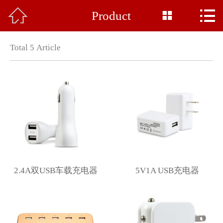



Product
Home

About Us
Total
5
Article
Product
News
Base Display
Common Sense
Honor
2.4A双USB车载充电器
5V1A USB充电器
Feedback
Contact Us