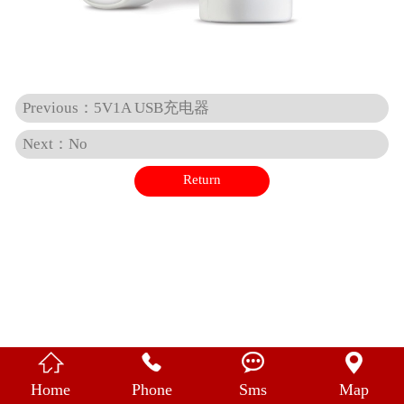
中 文
Previous：5V1A USB充电器
Next：No
Return




Home
Phone
Sms
Map