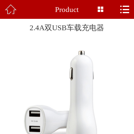



Product
Home

About Us
2.4A双USB车载充电器
Product
News
Base Display
Common Sense
Honor
Feedback
Contact Us