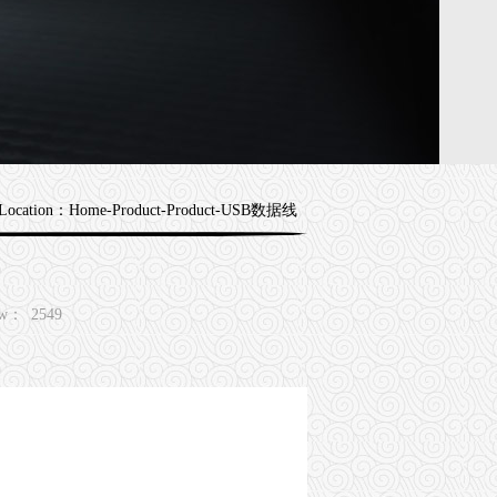
 Location：
Home
-Product-Product-USB数据线
ew：
2549