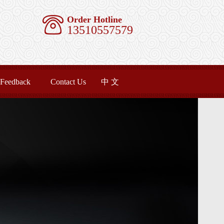
Order Hotline
13510557579
Feedback
Contact Us
中 文