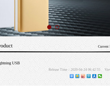
roduct
Current
ghtning USB
Release Time：2020-04-24 06:42:55
Vi